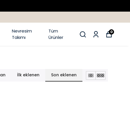
Nevresim
Tüm
0
Takımı
Ürünler
lan
İlk eklenen
Son eklenen