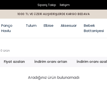
Sipariş Takip
İletişim
1000 TL VE ÜZERİ ALIŞVERİŞLERDE KARGO BEDAVA
Panço
Tulum
Elbise
Aksesuar
Bebek
Havlu
Battaniyesi
0
ürün
Fiyat azalan
İndirim oranı artan
İndirim oranı aza
Aradığınız ürün bulunamadı