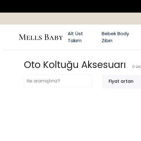
Alt Üst
Bebek Body
Takım
Zıbın
Oto Koltuğu Aksesuarı
0
ür
Fiyat artan