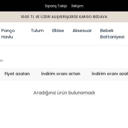
Sipariş Takip
İletişim
1000 TL VE ÜZERİ ALIŞVERİŞLERDE KARGO BEDAVA
Panço
Tulum
Elbise
Aksesuar
Bebek
Havlu
Battaniyesi
ün
Fiyat azalan
İndirim oranı artan
İndirim oranı aza
Aradığınız ürün bulunamadı