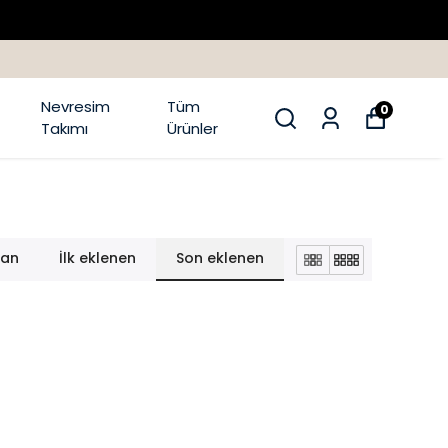
Nevresim
Tüm
0
Takımı
Ürünler
lan
İlk eklenen
Son eklenen